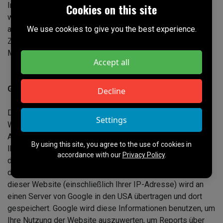
Informationsmaterialien wird hiermit ausdrücklich
Cookies on this site
widersprochen. Die Betreiber der Seiten behalten sich
ausdrücklich rechtliche Schritte im Falle der unverlangten
We use cookies to give you the best experience.
Zusendung von Werbeinformationen, etwa durch Spam-
Mails, vor.
Accept all
Google Analytics
Decline
Diese Website benutzt Google Analytics, einen
Settings
Webanalysedienst der Google Inc. (“Google“). Google
Analytics verwendet sog. “Cookies“, Textdateien, die auf
By using this site, you agree to the use of cookies in
Ihrem Computer gespeichert werden und die eine Analyse
accordance with our
Privacy Policy
.
der Benutzung der Website durch Sie ermöglicht. Die durch
den Cookie erzeugten Informationen über Ihre Benutzung
dieser Website (einschließlich Ihrer IP-Adresse) wird an
einen Server von Google in den USA übertragen und dort
gespeichert. Google wird diese Informationen benutzen, um
Ihre Nutzung der Website auszuwerten, um Reports über