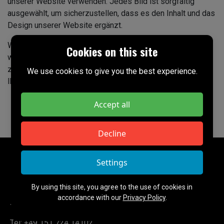
unserer Website verwenden. Jedes Bild ist sorgfältig
ausgewählt, um sicherzustellen, dass es den Inhalt und das
Design unserer Website ergänzt.
Wenn Sie Fragen zu bestimmten Bildern haben oder
Cookies on this site
weitere Informationen zu den Bildnachweisen benötigen,
zögern Sie bitte nicht, uns zu kontaktieren. Wir freuen uns,
We use cookies to give you the best experience.
Ihnen weiterhelfen zu können.
Accept all
Decline
Settings
By using this site, you agree to the use of cookies in
accordance with our
Privacy Policy
.
TETA ELECTRONIC
Tel: +49 151 724 14102