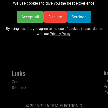
We use cookies to give you the best experience.
erwenden Marketing-Cookies, um Ihnen personalisierte Werbung z
iten, um Anzeigen zu präsentieren, die für Sie relevant sind.
Accept all
Decline
Settings
ie der Verwendung aller Cookies zu.
By using this site, you agree to the use of cookies in accordance
with our
Privacy Policy
.
Links
I
Im
Contact
Pr
Sitemap
Im
© 2025-2026 TETA ELECTRONIC