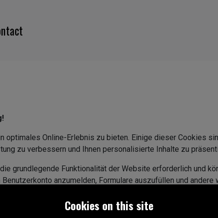
ntact
g!
 optimales Online-Erlebnis zu bieten. Einige dieser Cookies si
tung zu verbessern und Ihnen personalisierte Inhalte zu präsent
die grundlegende Funktionalität der Website erforderlich und kö
em Benutzerkonto anzumelden, Formulare auszufüllen und andere 
he Cookies, um Informationen darüber zu sammeln, wie Besuche
Cookies on this site
unsere Website ständig zu verbessern.